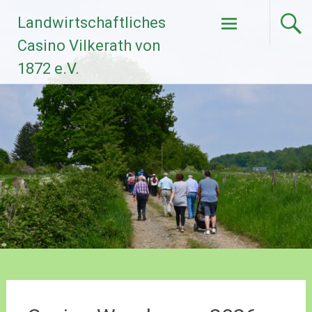
Zum
Landwirtschaftliches
Inhalt
springen
Casino Vilkerath von
1872 e.V.