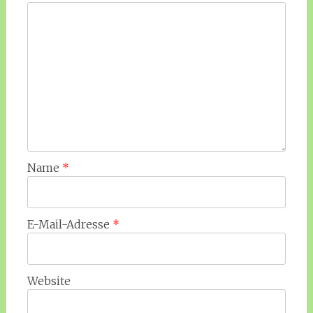
Name
*
E-Mail-Adresse
*
Website