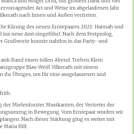
 Bianca und Holger Drux, mit großem Dank und viel
hervorragender Art und Weise im abgelaufenen Jahr
Vilkerath nach Innen und Außen vertreten.
Die Kürung des neuen Erntepaares 2023. Hannah und
ins neue Amt eingeführt. Nach dem Festprolog,
er Grußworte konnte nahtlos in das Party- und
rank-Band einen tollen Abend. Torben Klein
Tanzgruppe Blau-Weiß Vilkerath mit einem
n ihr Übriges, um für eine ausgelassenen und
früh.
g der Mielenforster Musikanten, der Vertreter der
ßungsumzug in Bewegung. Vom Erntepaar wurden wir
fangen. Nach dieser Stärkung ging es weiter mit
 Maria Hilf.