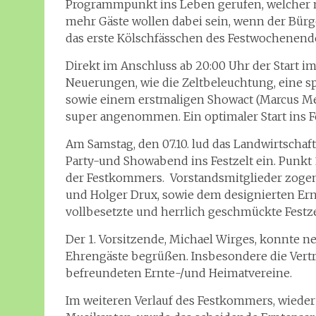
Programmpunkt ins Leben gerufen, welcher 
mehr Gäste wollen dabei sein, wenn der Bürg
das erste Kölschfässchen des Festwochenende
Direkt im Anschluss ab 20:00 Uhr der Start im
Neuerungen, wie die Zeltbeleuchtung, eine s
sowie einem erstmaligen Showact (Marcus M
super angenommen. Ein optimaler Start ins 
Am Samstag, den 07.10. lud das Landwirtsch
Party-und Showabend ins Festzelt ein. Punkt 1
der Festkommers. Vorstandsmitglieder zoge
und Holger Drux, sowie dem designierten Er
vollbesetzte und herrlich geschmückte Festze
Der 1. Vorsitzende, Michael Wirges, konnte 
Ehrengäste begrüßen. Insbesondere die Vertret
befreundeten Ernte-/und Heimatvereine.
Im weiteren Verlauf des Festkommers, wieder