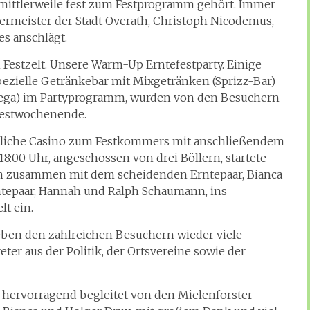
mittlerweile fest zum Festprogramm gehört. Immer
ermeister der Stadt Overath, Christoph Nicodemus,
s anschlägt.
 Festzelt. Unsere Warm-Up Erntefestparty. Einige
pezielle Getränkebar mit Mixgetränken (Sprizz-Bar)
ega) im Partyprogramm, wurden von den Besuchern
Festwochenende.
aftliche Casino zum Festkommers mit anschließendem
8:00 Uhr, angeschossen von drei Böllern, startete
n zusammen mit dem scheidenden Erntepaar, Bianca
ntepaar, Hannah und Ralph Schaumann, ins
lt ein.
neben den zahlreichen Besuchern wieder viele
er aus der Politik, der Ortsvereine sowie der
 hervorragend begleitet von den Mielenforster