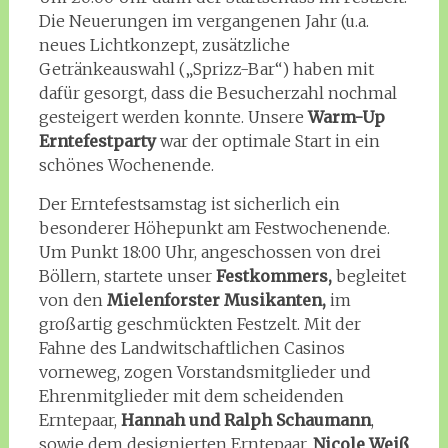
Die Neuerungen im vergangenen Jahr (u.a.
neues Lichtkonzept, zusätzliche
Getränkeauswahl („Sprizz-Bar“) haben mit
dafür gesorgt, dass die Besucherzahl nochmal
gesteigert werden konnte. Unsere
Warm-Up
Erntefestparty
war der optimale Start in ein
schönes Wochenende.
Der Erntefestsamstag ist sicherlich ein
besonderer Höhepunkt am Festwochenende.
Um Punkt 18:00 Uhr, angeschossen von drei
Böllern, startete unser
Festkommers,
begleitet
von den
Mielenforster Musikanten,
im
großartig geschmückten Festzelt. Mit der
Fahne des Landwitschaftlichen Casinos
vorneweg, zogen Vorstandsmitglieder und
Ehrenmitglieder mit dem scheidenden
Erntepaar,
Hannah und Ralph Schaumann
,
sowie dem designierten Erntepaar,
Nicole Weiß